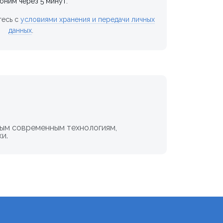
оним через 5 минут.
тесь с
условиями хранения и передачи личных
данных
.
мым современным технологиям,
и.