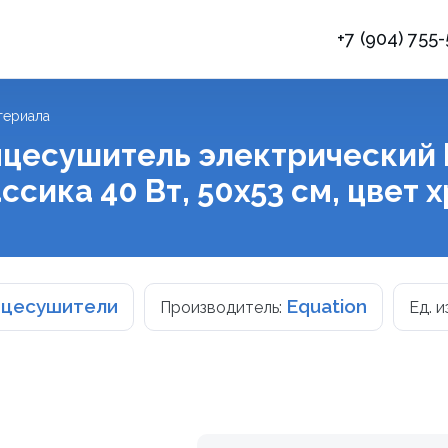
+7 (904) 755
териала
цесушитель электрический 
ссика 40 Вт, 50х53 см, цвет 
нцесушители
Equation
Производитель:
Ед. и