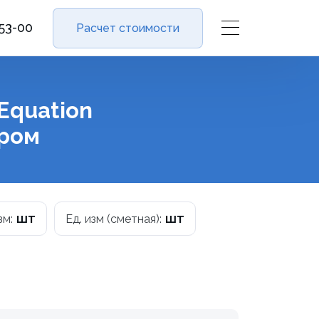
-53-00
Расчет стоимости
Equation
хром
шт
шт
зм:
Ед. изм (сметная):