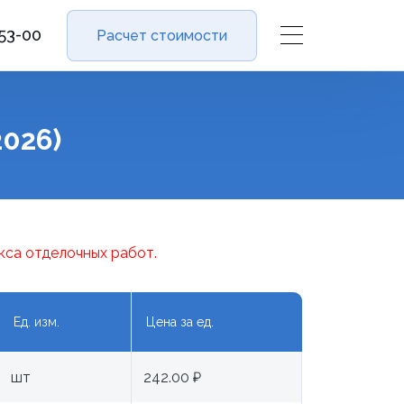
-53-00
Расчет стоимости
026)
кса отделочных работ.
Ед. изм.
Цена за ед.
шт
242.00 ₽