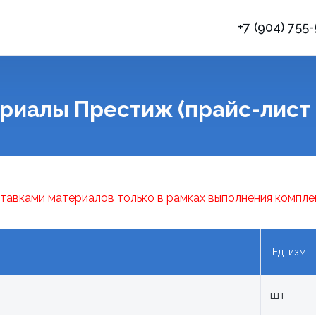
+7 (904) 755
риалы Престиж (прайс-лист 
тавками материалов только в рамках выполнения компле
Ед. изм.
шт