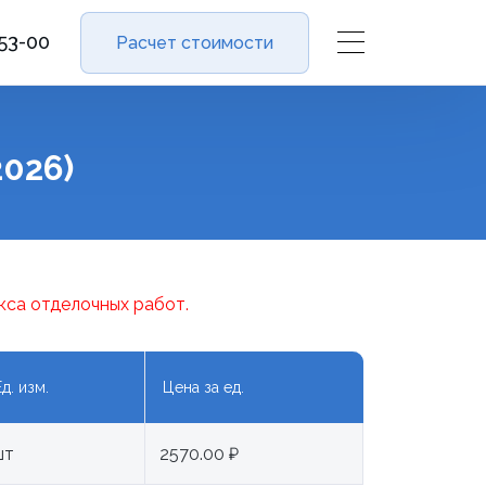
-53-00
Расчет стоимости
026)
кса отделочных работ.
Ед. изм.
Цена за ед.
шт
2570.00 ₽