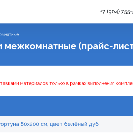
+7 (904) 755
омнатные
 межкомнатные (прайс-лист
тавками материалов только в рамках выполнения компле
ртуна 80x200 см, цвет белёный дуб