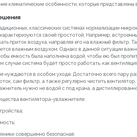
ние климатические особенности, которые представлены в
ешения
радиционных, классических системах нормализации микро
 характеризуются своей простотой. Например, встроенн
ть приток воздуха, направляя его на влажный фильтр. Т
тся влажным воздухом. Однако в данной ситуации важн
тобы емкость была наполнена водой, чтобы ею был пропи
м случае система будет просто работать, как вентиляция
не нуждаются в особом уходе. Достаточно всего пару раз
ток, сам фильтр, а также регулярно чистить вентилятор.
лажнитель нужно не водой с под крана, а дистиллированн
ущества вентилятора-увлажнителя:
тройства;
мость;
ехники совершенно безопасная;