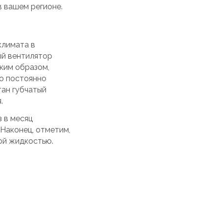
 вашем регионе.
климата в
ый вентилятор
аким образом,
о постоянно
тан губчатый
.
 в месяц
 Наконец, отметим,
ой жидкостью.