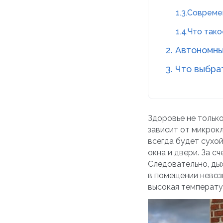
1.3.Соврем
1.4.Что так
2. Автономн
3. Что выбра
Здоровье не только
зависит от микрок
всегда будет сухо
окна и двери. За с
Следовательно, дых
в помещении невоз
высокая температу