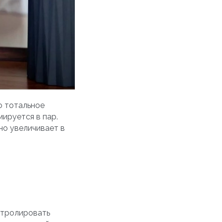
о тотальное
мируется в пар.
но увеличивает в
онтролировать