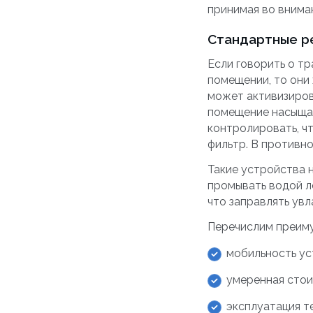
принимая во внима
Стандартные р
Если говорить о т
помещении, то они
может активизирова
помещение насыщае
контролировать, ч
фильтр. В противно
Такие устройства 
промывать водой ло
что заправлять ув
Перечислим преим
мобильность ус
умеренная стои
эксплуатация т