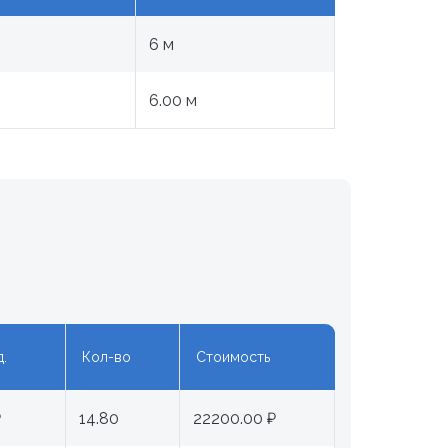
м
6 м
м
6.00 м
д.
Кол-во
Стоимость
₽
14.80
22200.00 ₽