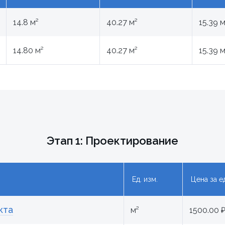
14.8 м²
40.27 м²
15.39 
14.80 м²
40.27 м²
15.39 
Этап 1: Проектирование
Ед. изм.
Цена за е
кта
м²
1500.00 