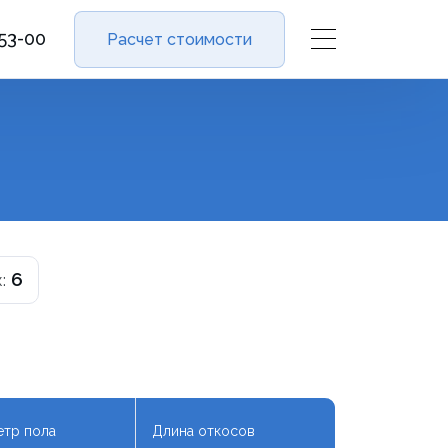
-53-00
Расчет стоимости
6
:
тр пола
Длина откосов