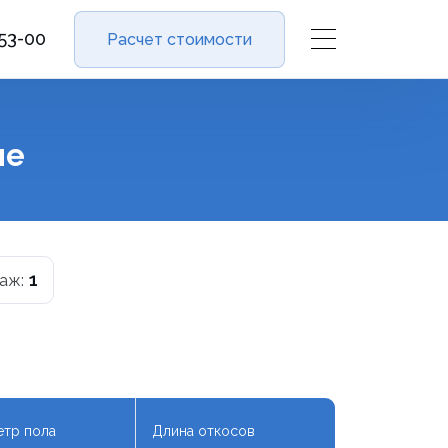
-53-00
Расчет стоимости
ме
1
аж:
тр пола
Длина откосов