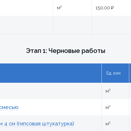
м²
150.00 ₽
Этап 1: Черновые работы
Ед. изм.
м²
 смесью
м²
 4 см (гипсовая штукатурка)
м²