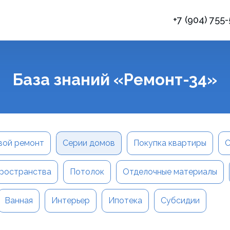
+7 (904) 755
База знаний «Ремонт-34»
вой ремонт
Серии домов
Покупка квартиры
С
ространства
Потолок
Отделочные материалы
Ванная
Интерьер
Ипотека
Субсидии