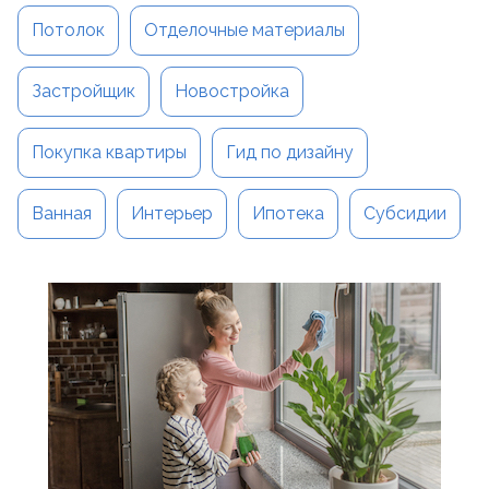
Потолок
Отделочные материалы
Застройщик
Новостройка
Покупка квартиры
Гид по дизайну
Ванная
Интерьер
Ипотека
Субсидии