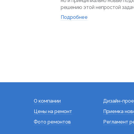
но и принципиально новые подх
решению этой непростой задач
Подробнее
О компании
Дизайн-прое
Цены на ремонт
Приемка нов
Фото ремонтов
Регламент р