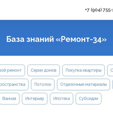
+7 (904) 755
База знаний «Ремонт-34»
вой ремонт
Серии домов
Покупка квартиры
С
ространства
Потолок
Отделочные материалы
Ванная
Интерьер
Ипотека
Субсидии