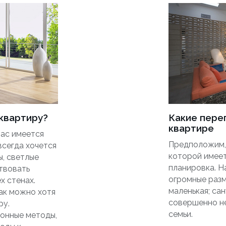
 квартиру?
Какие пере
квартире
нас имеется
Предположим, 
всегда хочется
которой имеет
, светлые
планировка. Н
твовать
огромные разме
х стенах.
маленькая; сан
ак можно хотя
совершенно н
ру.
семьи.
онные методы,