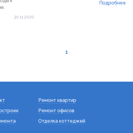
оды к
Подробнее
е.
30.11.2020
1
кт
Ремонт квартир
остроек
Ремонт офисов
емонта
Отделка коттеджей