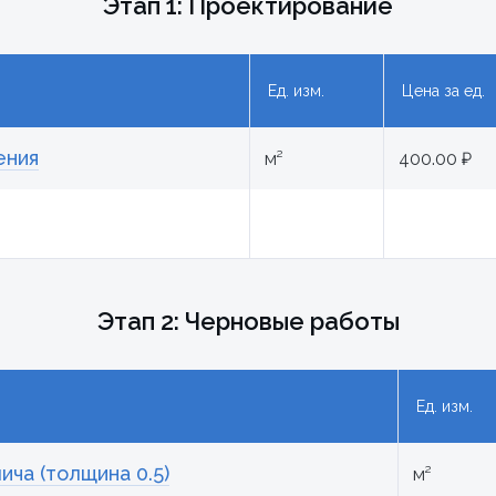
Этап 1: Проектирование
Ед. изм.
Цена за ед.
ения
м²
400.00 ₽
Этап 2: Черновые работы
Ед. изм.
ча (толщина 0.5)
м²