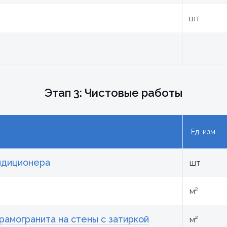
шт
Этап 3: Чистовые работы
Ед. изм.
ндиционера
шт
м²
рамогранита на стены с затиркой
м²