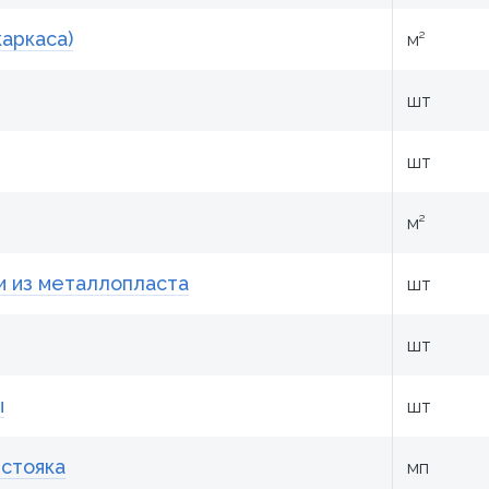
аркаса)
м²
шт
шт
м²
и из металлопласта
шт
шт
ы
шт
 стояка
мп