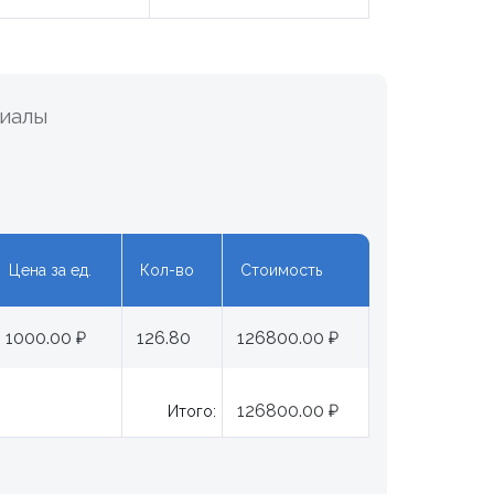
риалы
Цена за ед.
Кол-во
Стоимость
1000.00 ₽
126.80
126800.00 ₽
126800.00 ₽
Итого: