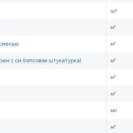
шт
м²
 смесью
м²
ем 1 см (гипсовая штукатурка)
м²
м²
м²
мп
м²