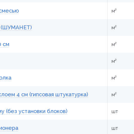
 смесью
м²
в (ШУМАНЕТ)
м²
0 см
м²
м²
олка
м²
лоем 4 см (гипсовая штукатурка)
м²
у (без установки блоков)
шт
ионера
шт