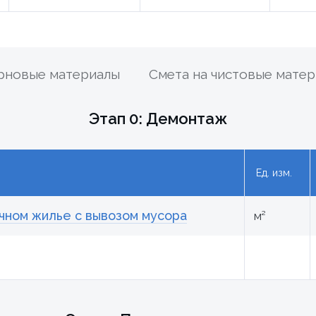
ерновые материалы
Смета на чистовые мате
Этап 0: Демонтаж
Ед. изм.
чном жилье с вывозом мусора
м²