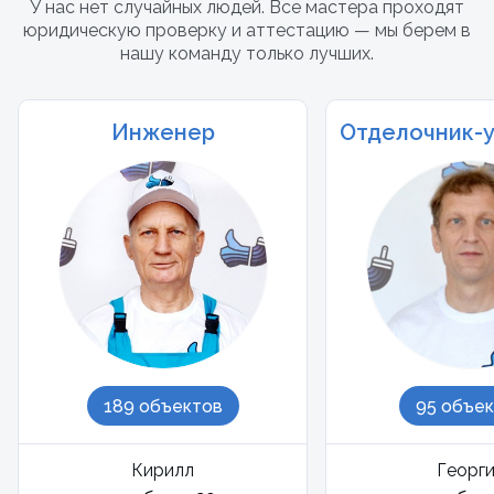
У нас нет случайных людей. Все мастера проходят
юридическую проверку и аттестацию — мы берем в
нашу команду только лучших.
Инженер
Отделочник-
189 объектов
95 объе
Кирилл
Георг