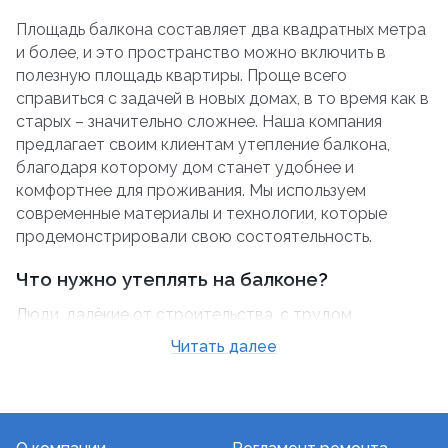
Площадь балкона составляет два квадратных метра
и более, и это пространство можно включить в
полезную площадь квартиры. Проще всего
справиться с задачей в новых домах, в то время как в
старых – значительно сложнее. Наша компания
предлагает своим клиентам утепление балкона,
благодаря которому дом станет удобнее и
комфортнее для проживания. Мы используем
современные материалы и технологии, которые
продемонстрировали свою состоятельность.
Что нужно утеплять на балконе?
Люди, далёкие от строительства, с трудом
представляют себе данную задачу. Тепло уходит
Читать далее
через стены, окна, крышу и пол, поэтому утепление
балкона – комплексный процесс. Если помещение
будет объединяться с гостиной или кухней,
полумерами здесь не обойтись. Отделке подлежит