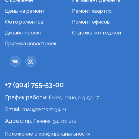
О компании
Регламент ремонта
весь балкон:
Цены на ремонт
Ремонт квартир
Замена старой лоджии на двухкамерные
стеклопакеты;
Фото ремонтов
Ремонт офисов
Утепление подоконного пространства и стен;
Дизайн-проект
Отделка коттеджей
Приемка новостроек
Монтаж тёплого пола или радиатора;
Утепление потолка.
Материалы, которые используются для
утепления балкона:
+7 (904) 755-53-00
Пенопласт.
Это наиболее доступное и
экономичное решение. Тем не менее,
График работы:
Ежедневно, c 9 до 17
теплоизоляция получается средней по своему
качеству из-за наличия швов и малой толщины
Email:
mail@remont-34.ru
материала.
Адрес:
пр. Ленина, 94, оф 212
Пенополистирол.
Плитный утеплитель оснащён
Положение о конфиденциальности
системой шип-паз, поэтому количество мостиков