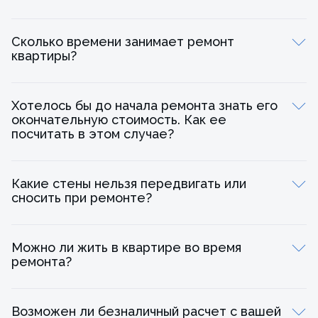
Сколько времени занимает ремонт
квартиры?
Подписание договора подряда.
Этап 0. Демонтажные работы.
Хотелось бы до начала ремонта знать его
Этап 1. Проектирование.
окончательную стоимость. Как ее
посчитать в этом случае?
Этап 2. Черновые работы.
Этап 3. Чистовые работы.
Какие стены нельзя передвигать или
Сдача объекта, подписание финального акта.
сносить при ремонте?
Можно ли жить в квартире во время
ремонта?
Возможен ли безналичный расчет с вашей